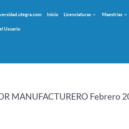
ersidad.utegra.com
Inicio
Licenciaturas
Maestrías
el Usuario
OR MANUFACTURERO Febrero 2