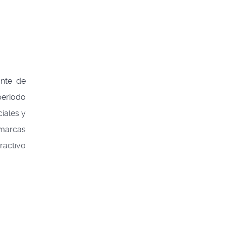
ante de
periodo
ciales y
 marcas
ractivo