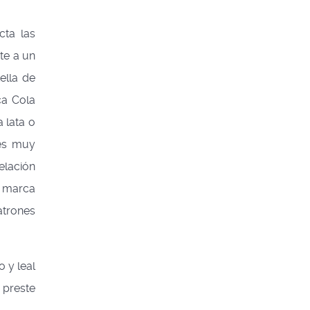
cta las
te a un
ella de
ca Cola
 lata o
nes muy
elación
y marca
atrones
o y leal
 preste