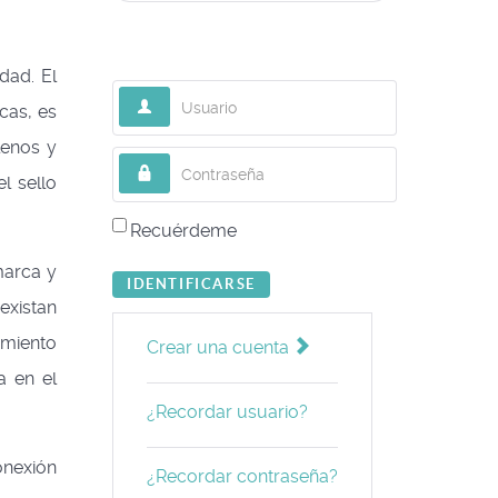
dad. El
Usuario
cas, es
lenos y
Contraseña
l sello
Recuérdeme
marca y
IDENTIFICARSE
existan
amiento
Crear una cuenta
a en el
¿Recordar usuario?
onexión
¿Recordar contraseña?