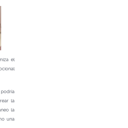
miza el
ocional
 podría
rear la
áneo la
omo una