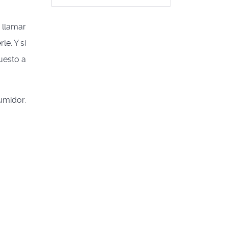
 llamar
e. Y si
uesto a
umidor.