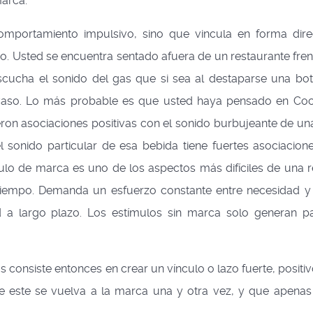
marca.
portamiento impulsivo, sino que vincula en forma dire
o. Usted se encuentra sentado afuera de un restaurante fren
cucha el sonido del gas que si sea al destaparse una bot
u vaso. Lo más probable es que usted haya pensado en Co
on asociaciones positivas con el sonido burbujeante de una
l sonido particular de esa bebida tiene fuertes asociacio
lo de marca es uno de los aspectos más difíciles de una r
re tiempo. Demanda un esfuerzo constante entre necesidad 
ad a largo plazo. Los estímulos sin marca solo generan p
 consiste entonces en crear un vínculo o lazo fuerte, positiv
e este se vuelva a la marca una y otra vez, y que apenas