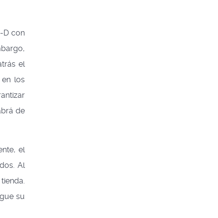
2-D con
mbargo,
trás el
 en los
antizar
abrá de
nte, el
dos. Al
tienda.
igue su